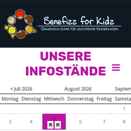
UNSERE
INFOSTÄNDE
< Juli 2026
August 2026
Septem
Montag
Dienstag
Mittwoch
Donnerstag
Freitag
Samsta
1
5
3
4
6
7
8