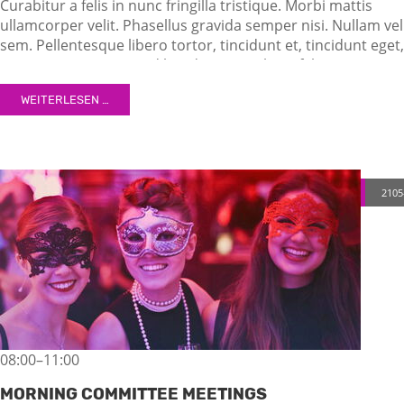
Curabitur a felis in nunc fringilla tristique. Morbi mattis
ullamcorper velit. Phasellus gravida semper nisi. Nullam vel
sem. Pellentesque libero tortor, tincidunt et, tincidunt eget,
semper nec, quam. Sed hendrerit. Morbi ac felis. Nunc
egestas, augue at pellentesque laoreet.
WEITERLESEN …
2105
08:00–11:00
MORNING COMMITTEE MEETINGS