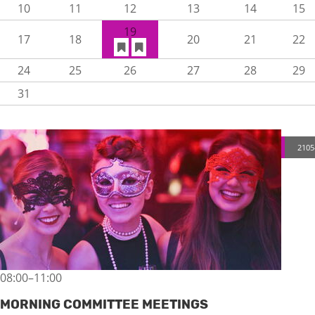
10
11
12
13
14
15
19
17
18
20
21
22
24
25
26
27
28
29
31
2105
08:00–11:00
MORNING COMMITTEE MEETINGS