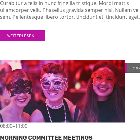
Curabitur a felis in nunc fringilla tristique. Morbi mattis
ullamcorper velit. Phasellus gravida semper nisi. Nullam vel
sem. Pellentesque libero tortor, tincidunt et, tincidunt eget,
semper nec, quam. Sed hendrerit. Morbi ac felis. Nunc
egestas, augue at pellentesque laoreet.
WEITERLESEN …
2105
08:00–11:00
MORNING COMMITTEE MEETINGS