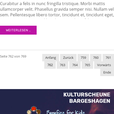
Curabitur a felis in nunc fringilla tristique. Morbi mattis
ullamcorper velit. Phasellus gravida semper nisi. Nullam vel
sem. Pellentesque libero tortor, tincidunt et, tincidunt eget,
semper nec, quam. Sed hendrerit. Morbi ac felis. Nunc
egestas, augue at pellentesque laoreet.
WEITERLESEN …
Seite 762 von 769
Anfang
Zurück
759
760
761
762
763
764
765
Vorwärts
Ende
KULTURSCHEUNE
BARGESHAGEN