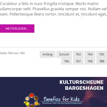
Curabitur a felis in nunc fringilla tristique. Morbi mattis
ullamcorper velit. Phasellus gravida semper nisi. Nullam vel
sem. Pellentesque libero tortor, tincidunt et, tincidunt eget,
semper nec, quam. Sed hendrerit. Morbi ac felis. Nunc
egestas, augue at pellentesque laoreet.
WEITERLESEN …
Seite 769 von 769
Anfang
Zurück
763
764
765
766
767
768
769
KULTURSCHEUNE
BARGESHAGEN