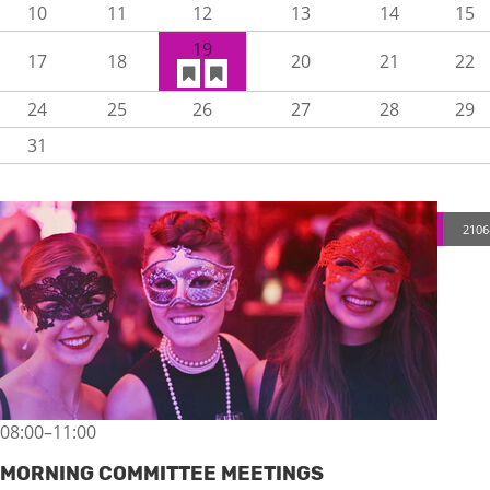
10
11
12
13
14
15
19
17
18
20
21
22
24
25
26
27
28
29
31
2106
08:00–11:00
MORNING COMMITTEE MEETINGS