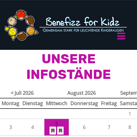
UNSERE
INFOSTÄNDE
< Juli 2026
August 2026
Septem
Montag
Dienstag
Mittwoch
Donnerstag
Freitag
Samsta
1
5
3
4
6
7
8