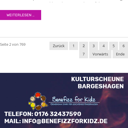
semper nec, quam. Sed hendrerit. Morbi ac felis. Nunc
egestas, augue at pellentesque laoreet.
WEITERLESEN …
Seite 2 von 769
Zurück
1
2
3
4
5
6
7
Vorwärts
Ende
KULTURSCHEUNE
BARGESHAGEN
TELEFON: 0176 32437590
MAIL: INFO@BENEFIZZFORKIDZ.DE