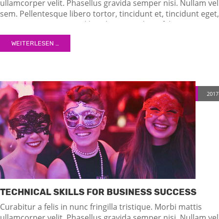
ullamcorper velit. Phasellus gravida semper nisi. Nullam vel
sem. Pellentesque libero tortor, tincidunt et, tincidunt eget,
semper nec, quam. Sed hendrerit. Morbi ac felis. Nunc
egestas, augue at pellentesque laoreet.
WEITERLESEN …
2017
TECHNICAL SKILLS FOR BUSINESS SUCCESS
Curabitur a felis in nunc fringilla tristique. Morbi mattis
ullamcorper velit. Phasellus gravida semper nisi. Nullam vel