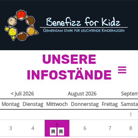
UNSERE
INFOSTÄNDE
< Juli 2026
August 2026
Septem
Montag
Dienstag
Mittwoch
Donnerstag
Freitag
Samsta
1
5
3
4
6
7
8