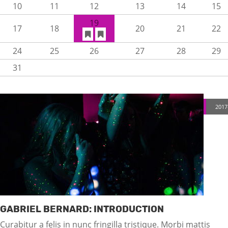
10
11
12
13
14
15
19
17
18
20
21
22
24
25
26
27
28
29
31
2017
GABRIEL BERNARD: INTRODUCTION
Curabitur a felis in nunc fringilla tristique. Morbi mattis