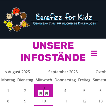
UNSERE
INFOSTÄNDE
< August 2025
September 2025
Oktob
Montag
Dienstag
Mittwoch
Donnerstag
Freitag
Samsta
3
1
2
4
5
6
8
9
10
11
12
13