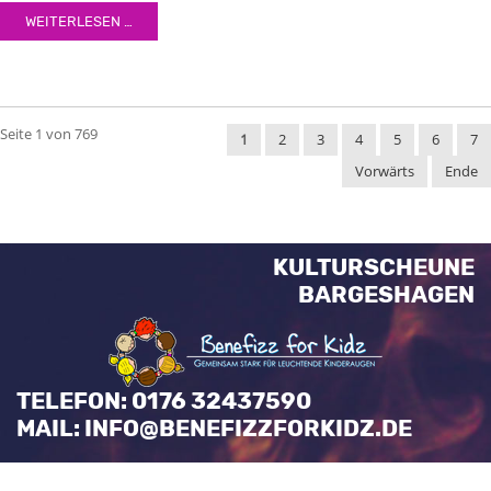
egestas, augue at pellentesque laoreet.
WEITERLESEN …
Seite 1 von 769
1
2
3
4
5
6
7
Vorwärts
Ende
KULTURSCHEUNE
BARGESHAGEN
TELEFON: 0176 32437590
MAIL: INFO@BENEFIZZFORKIDZ.DE