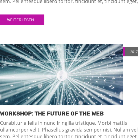
sem. Pellentesque libero tortor, tincidunt et, tincidunt eget,
semper nec, quam. Sed hendrerit. Morbi ac felis. Nunc
egestas, augue at pellentesque laoreet.
WEITERLESEN …
2017
WORKSHOP: THE FUTURE OF THE WEB
Curabitur a felis in nunc fringilla tristique. Morbi mattis
ullamcorper velit. Phasellus gravida semper nisi. Nullam vel
sem. Pellentesque libero tortor, tincidunt et, tincidunt eget,