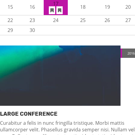
17
15
16
18
19
20
22
23
24
25
26
27
29
30
2016
LARGE CONFERENCE
Curabitur a felis in nunc fringilla tristique. Morbi mattis
ullamcorper velit. Phasellus gravida semper nisi. Nullam vel