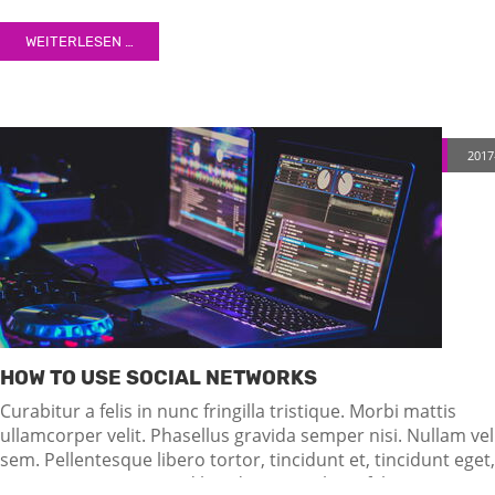
egestas, augue at pellentesque laoreet.
WEITERLESEN …
2017
HOW TO USE SOCIAL NETWORKS
Curabitur a felis in nunc fringilla tristique. Morbi mattis
ullamcorper velit. Phasellus gravida semper nisi. Nullam vel
sem. Pellentesque libero tortor, tincidunt et, tincidunt eget,
semper nec, quam. Sed hendrerit. Morbi ac felis. Nunc