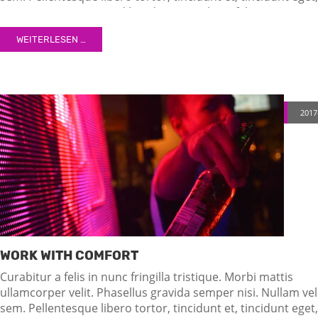
semper nec, quam. Sed hendrerit. Morbi ac felis. Nunc
egestas, augue at pellentesque laoreet.
WEITERLESEN …
2017
WORK WITH COMFORT
Curabitur a felis in nunc fringilla tristique. Morbi mattis
ullamcorper velit. Phasellus gravida semper nisi. Nullam vel
sem. Pellentesque libero tortor, tincidunt et, tincidunt eget,