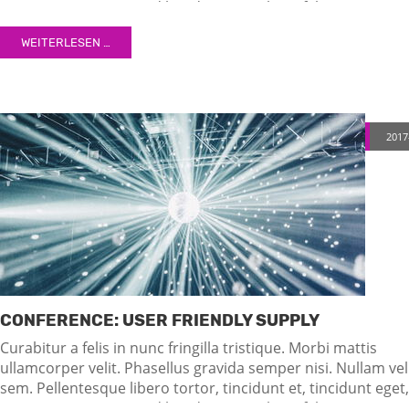
semper nec, quam. Sed hendrerit. Morbi ac felis. Nunc
egestas, augue at pellentesque laoreet.
WEITERLESEN …
2017
CONFERENCE: USER FRIENDLY SUPPLY
Curabitur a felis in nunc fringilla tristique. Morbi mattis
ullamcorper velit. Phasellus gravida semper nisi. Nullam vel
sem. Pellentesque libero tortor, tincidunt et, tincidunt eget,
semper nec, quam. Sed hendrerit. Morbi ac felis. Nunc