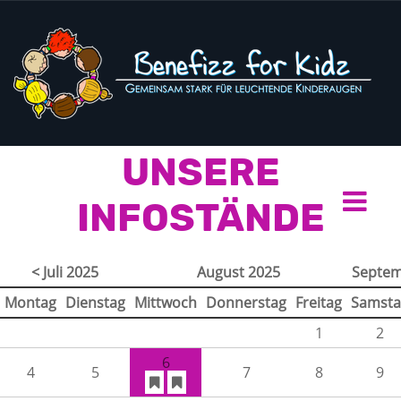
UNSERE
INFOSTÄNDE
< Juli 2025
August 2025
Septem
Montag
Dienstag
Mittwoch
Donnerstag
Freitag
Samsta
1
2
6
4
5
7
8
9