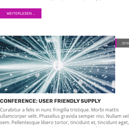
semper nec, quam. Sed hendrerit. Morbi ac felis. Nunc
egestas, augue at pellentesque laoreet.
WEITERLESEN …
2018
CONFERENCE: USER FRIENDLY SUPPLY
Curabitur a felis in nunc fringilla tristique. Morbi mattis
ullamcorper velit. Phasellus gravida semper nisi. Nullam vel
sem. Pellentesque libero tortor, tincidunt et, tincidunt eget,
semper nec, quam. Sed hendrerit. Morbi ac felis. Nunc