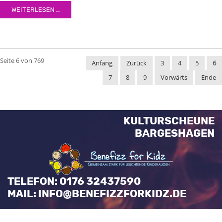
egestas, augue at pellentesque laoreet.
WEITERLESEN …
Seite 6 von 769
Anfang
Zurück
3
4
5
6
7
8
9
Vorwärts
Ende
KULTURSCHEUNE
BARGESHAGEN
TELEFON: 0176 32437590
MAIL: INFO@BENEFIZZFORKIDZ.DE