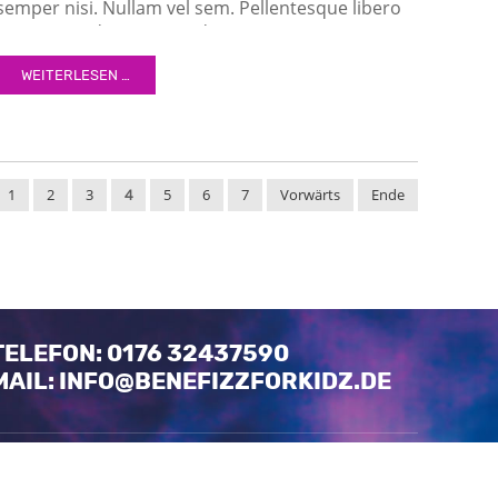
semper nisi. Nullam vel sem. Pellentesque libero
tortor, tincidunt et, tincidunt eget, semper nec,
quam. Sed hendrerit. Morbi ac felis. Nunc egestas,
WEITERLESEN …
augue at pellentesque laoreet.
1
2
3
4
5
6
7
Vorwärts
Ende
TELEFON: 0176 32437590
MAIL: INFO@BENEFIZZFORKIDZ.DE