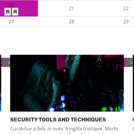
20
21
22
27
28
29
2017-11-08
(Mittwoch)
2
SECURITY TOOLS AND TECHNIQUES
Curabitur a felis in nunc fringilla tristique. Morbi