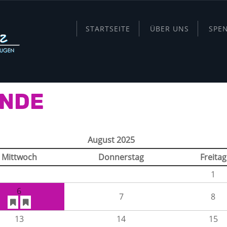
STARTSEITE
ÜBER UNS
SPE
ÄNDE
August 2025
Mittwoch
Donnerstag
Freitag
1
6
7
8
13
14
15