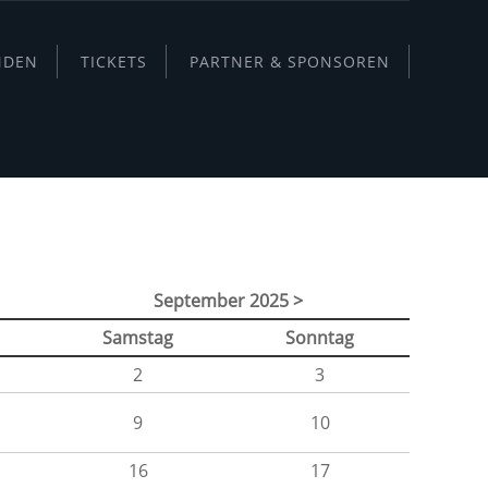
NDEN
TICKETS
PARTNER & SPONSOREN
September 2025 >
Samstag
Sonntag
2
3
9
10
16
17