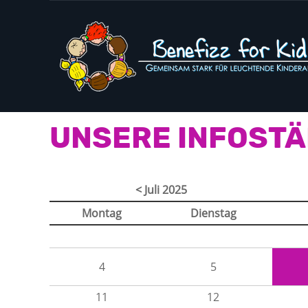
UNSERE INFOST
< Juli 2025
Montag
Dienstag
4
5
11
12