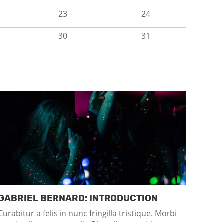
23
24
30
31
017-11-20
(Montag)
2017-11-
GABRIEL BERNARD: INTRODUCTION
Curabitur a felis in nunc fringilla tristique. Morbi